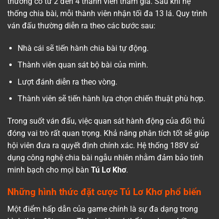
thường có từ 2 đến 4 thành viên tham gia. Sau khi hệ
thống chia bài, mỗi thành viên nhận tối đa 13 lá. Quy trình
ván đấu thường diễn ra theo các bước sau:
Nhà cái sẽ tiến hành chia bài tự động.
Thành viên quan sát bộ bài của mình.
Lượt đánh diễn ra theo vòng.
Thành viên sẽ tiến hành lựa chọn chiến thuật phù hợp.
Trong suốt ván đấu, việc quan sát hành động của đối thủ
đóng vai trò rất quan trọng. Khả năng phân tích tốt sẽ giúp
hội viên đưa ra quyết định chính xác. Hệ thống 188V sử
dụng công nghệ chia bài ngẫu nhiên nhằm đảm bảo tính
minh bạch cho mọi bàn
Tú Lơ Khơ
.
Những hình thức đặt cược Tú Lơ Khơ phổ biến
Một điểm hấp dẫn của game chính là sự đa dạng trong