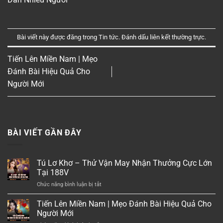
Bài viết này được đăng trong
Tin tức
. Đánh dấu
liên kết thường trực
.
Tiến Lên Miền Nam | Mẹo
Đánh Bài Hiệu Quả Cho
Người Mới
BÀI VIẾT GẦN ĐÂY
Tú Lơ Khơ – Thử Vận May Nhận Thưởng Cực Lớn
Tại 188V
ở
Chức năng bình luận bị tắt
Tú
Lơ
Tiến Lên Miền Nam | Mẹo Đánh Bài Hiệu Quả Cho
Khơ
Người Mới
–