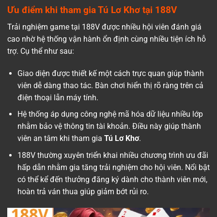
Ưu điểm khi tham gia Tú Lơ Khơ tại 188V
Trải nghiệm game tại 188V được nhiều hội viên đánh giá
cao nhờ hệ thống vận hành ổn định cùng nhiều tiện ích hỗ
trợ. Cụ thể như sau:
Giao diện được thiết kế một cách trực quan giúp thành
viên dễ dàng thao tác. Bàn chơi hiển thị rõ ràng trên cả
điện thoại lẫn máy tính.
Hệ thống áp dụng công nghệ mã hóa dữ liệu nhiều lớp
nhằm bảo vệ thông tin tài khoản. Điều này giúp thành
viên an tâm khi tham gia
Tú Lơ Khơ
.
188V thường xuyên triển khai nhiều chương trình ưu đãi
hấp dẫn nhằm gia tăng trải nghiệm cho hội viên. Nổi bật
có thể kể đến thưởng đăng ký dành cho thành viên mới,
hoàn trả ván thua giúp giảm bớt rủi ro.