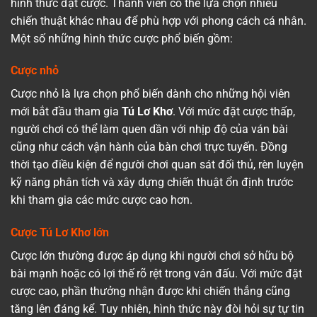
hình thức đặt cược. Thành viên có thể lựa chọn nhiều
chiến thuật khác nhau để phù hợp với phong cách cá nhân.
Một số những hình thức cược phổ biến gồm:
Cược nhỏ
Cược nhỏ là lựa chọn phổ biến dành cho những hội viên
mới bắt đầu tham gia
Tú Lơ Khơ
. Với mức đặt cược thấp,
người chơi có thể làm quen dần với nhịp độ của ván bài
cũng như cách vận hành của bàn chơi trực tuyến. Đồng
thời tạo điều kiện để người chơi quan sát đối thủ, rèn luyện
kỹ năng phân tích và xây dựng chiến thuật ổn định trước
khi tham gia các mức cược cao hơn.
Cược Tú Lơ Khơ lớn
Cược lớn thường được áp dụng khi người chơi sở hữu bộ
bài mạnh hoặc có lợi thế rõ rệt trong ván đấu. Với mức đặt
cược cao, phần thưởng nhận được khi chiến thắng cũng
tăng lên đáng kể. Tuy nhiên, hình thức này đòi hỏi sự tự tin