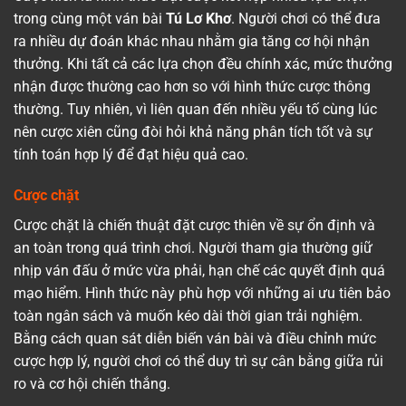
trong cùng một ván bài
Tú Lơ Khơ
. Người chơi có thể đưa
ra nhiều dự đoán khác nhau nhằm gia tăng cơ hội nhận
thưởng. Khi tất cả các lựa chọn đều chính xác, mức thưởng
nhận được thường cao hơn so với hình thức cược thông
thường. Tuy nhiên, vì liên quan đến nhiều yếu tố cùng lúc
nên cược xiên cũng đòi hỏi khả năng phân tích tốt và sự
tính toán hợp lý để đạt hiệu quả cao.
Cược chặt
Cược chặt là chiến thuật đặt cược thiên về sự ổn định và
an toàn trong quá trình chơi. Người tham gia thường giữ
nhịp ván đấu ở mức vừa phải, hạn chế các quyết định quá
mạo hiểm. Hình thức này phù hợp với những ai ưu tiên bảo
toàn ngân sách và muốn kéo dài thời gian trải nghiệm.
Bằng cách quan sát diễn biến ván bài và điều chỉnh mức
cược hợp lý, người chơi có thể duy trì sự cân bằng giữa rủi
ro và cơ hội chiến thắng.