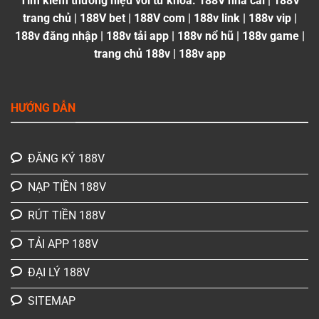
Tìm kiếm thương hiệu với từ khóa: 188V nhà cái | 188V
trang chủ | 188V bet | 188V com | 188v link | 188v vip |
188v đăng nhập | 188v tải app | 188v nổ hũ | 188v game |
trang chủ 188v | 188v app
HƯỚNG DẪN
ĐĂNG KÝ 188V
NẠP TIỀN 188V
RÚT TIỀN 188V
TẢI APP 188V
ĐẠI LÝ 188V
SITEMAP