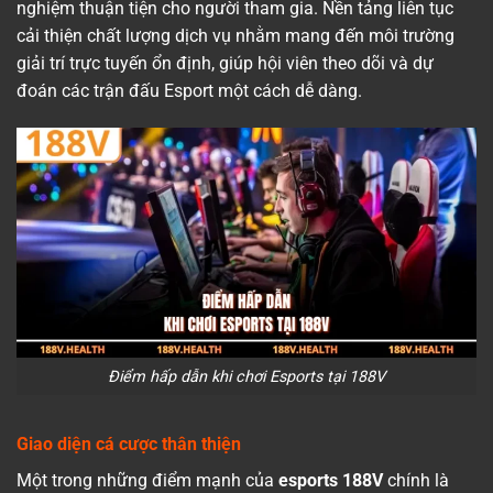
nghiệm thuận tiện cho người tham gia. Nền tảng liên tục
cải thiện chất lượng dịch vụ nhằm mang đến môi trường
giải trí trực tuyến ổn định, giúp hội viên theo dõi và dự
đoán các trận đấu Esport một cách dễ dàng.
Điểm hấp dẫn khi chơi Esports tại 188V
Giao diện cá cược thân thiện
Một trong những điểm mạnh của
esports 188V
chính là