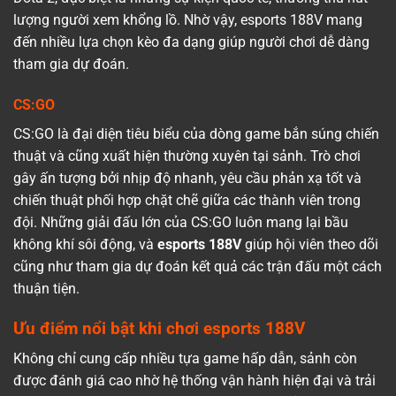
lượng người xem khổng lồ. Nhờ vậy, esports 188V mang
đến nhiều lựa chọn kèo đa dạng giúp người chơi dễ dàng
tham gia dự đoán.
CS:GO
CS:GO là đại diện tiêu biểu của dòng game bắn súng chiến
thuật và cũng xuất hiện thường xuyên tại sảnh. Trò chơi
gây ấn tượng bởi nhịp độ nhanh, yêu cầu phản xạ tốt và
chiến thuật phối hợp chặt chẽ giữa các thành viên trong
đội. Những giải đấu lớn của CS:GO luôn mang lại bầu
không khí sôi động, và
esports 188V
giúp hội viên theo dõi
cũng như tham gia dự đoán kết quả các trận đấu một cách
thuận tiện.
Ưu điểm nổi bật khi chơi esports 188V
Không chỉ cung cấp nhiều tựa game hấp dẫn, sảnh còn
được đánh giá cao nhờ hệ thống vận hành hiện đại và trải