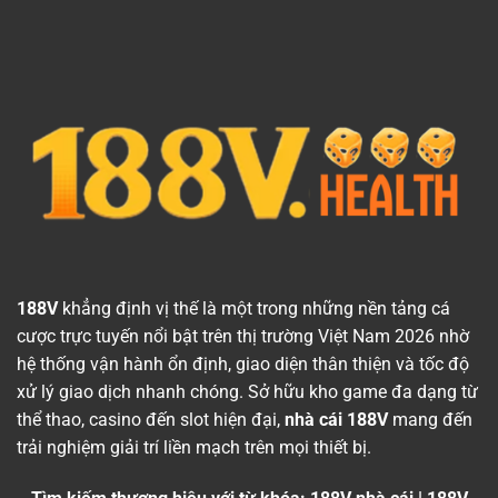
188V
khẳng định vị thế là một trong những nền tảng cá
cược trực tuyến nổi bật trên thị trường Việt Nam 2026 nhờ
hệ thống vận hành ổn định, giao diện thân thiện và tốc độ
xử lý giao dịch nhanh chóng. Sở hữu kho game đa dạng từ
thể thao, casino đến slot hiện đại,
nhà cái 188V
mang đến
trải nghiệm giải trí liền mạch trên mọi thiết bị.