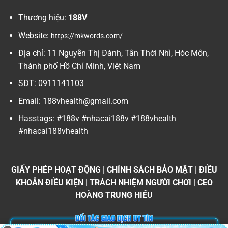
Thương hiệu:
188V
Website:
https://mkwords.com/
Địa chỉ: 11 Nguyễn Thị Đành, Tân Thới Nhì, Hóc Môn,
Thành phố Hồ Chí Minh, Việt Nam
SĐT: 0911141103
Email:
188vhealth@gmail.com
Hasstags: #188v #nhacai188v #188vhealth
#nhacai188vhealth
GIẤY PHÉP HOẠT ĐỘNG
|
CHÍNH SÁCH BẢO MẬT
|
ĐIỀU
KHOẢN ĐIỀU KIỆN
|
TRÁCH NHIỆM NGƯỜI CHƠI
|
CEO
HOÀNG TRUNG HIẾU