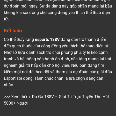
dự đoán mỗi ngày. Sự đa dạng này góp phần mang lại bầu
không khí sôi động cho cộng đồng yêu thích thể thao điện
tử.
Kết luận
Có thể thấy rằng
esports 188V
đang dần trở thành điểm
đến quen thuộc của cộng đồng yêu thích thể thao điện tử.
Nhờ sở hữu danh sách trò chơi phong phú, tỷ lệ kèo cạnh
tranh và hệ thống vận hành ổn định, nền tảng mang lại trải
nghiệm giải trí hấp dẫn cho hội viên. Nếu bạn đang tìm
kiếm một nơi để theo dõi và tham gia dự đoán các giải đấu
Esport sôi động, sảnh chắc chắn là lựa chọn đáng cân
nhắc.
>>> Xem thêm:
Đá Gà 188V
– Giải Trí Trực Tuyến Thu Hút
5000+ Người