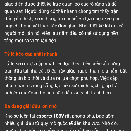
giao diện được thiết kế trực quan, bố cục rõ ràng và dễ
quan sát. Người dùng có thể nhanh chóng tìm thấy trận
đấu yêu thích, xem thông tin chi tiết và lựa chọn kèo phù
hợp chỉ trong vài thao tác đơn giản. Nhờ thiết kế tối ưu, cả
người mới lẫn hội viên lâu năm đều có thể sử dụng nền
tảng một cách thuận tiện.
Tỷ lệ kèo cập nhật nhanh
Tỷ lệ kèo được cập nhật liên tục theo diễn biến của từng
trận đấu tại nhà cái. Điều này giúp người tham gia nắm bắt
thông tin kịp thời và đưa ra lựa chọn phù hợp. Việc cập
nhật nhanh chóng cũng tạo nên sự minh bạch, giúp trải
nghiệm dự đoán trở nên hấp dẫn và cạnh tranh hơn.
Đa dạng giải đấu lớn nhỏ
Kho sự kiện tại
esports 188V
rất phong phú, bao gồm
nhiều giải đấu từ quy mô quốc tế đến khu vực. Nhờ đó,
người chơi luôn có nhiều trận đấu để theo dõi và tham gia