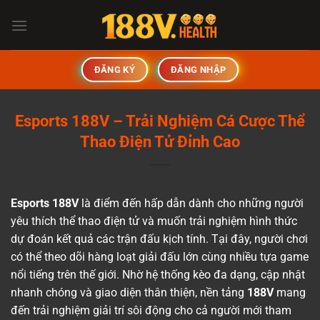
Bỏ
qua
nội
dung
ĐĂNG KÝ
ĐĂNG NHẬP
Esports 188V – Trải Nghiệm Cá Cược Thể
Thao Điện Tử Đỉnh Cao
Esports 188V
là điểm đến hấp dẫn dành cho những người
yêu thích thể thao điện tử và muốn trải nghiệm hình thức
dự đoán kết quả các trận đấu kịch tính. Tại đây, người chơi
có thể theo dõi hàng loạt giải đấu lớn cùng nhiều tựa game
nổi tiếng trên thế giới. Nhờ hệ thống kèo đa dạng, cập nhật
nhanh chóng và giao diện thân thiện, nền tảng
188V
mang
đến trải nghiệm giải trí sôi động cho cả người mới tham