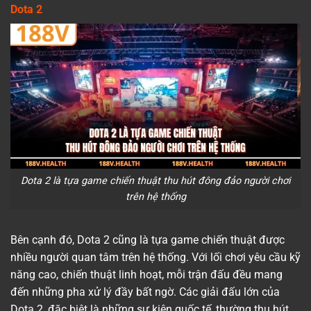
Dota 2
Dota 2 là tựa game chiến thuật thu hút đông đảo người chơi
trên hệ thống
Bên cạnh đó, Dota 2 cũng là tựa game chiến thuật được
nhiều người quan tâm trên hệ thống. Với lối chơi yêu cầu kỹ
năng cao, chiến thuật linh hoạt, mỗi trận đấu đều mang
đến những pha xử lý đầy bất ngờ. Các giải đấu lớn của
Dota 2, đặc biệt là những sự kiện quốc tế, thường thu hút