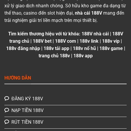
xử lý giao dịch nhanh chóng. Sở hữu kho game đa dạng từ
thể thao, casino đến slot hiện đại,
nhà cái 188V
mang đến
trải nghiệm giải trí liền mạch trên mọi thiết bị.
Tìm kiếm thương hiệu với từ khóa: 188V nhà cái | 188V
trang chủ | 188V bet | 188V com | 188v link | 188v vip |
188v đăng nhập | 188v tải app | 188v nổ hũ | 188v game |
trang chủ 188v | 188v app
HƯỚNG DẪN
ĐĂNG KÝ 188V
NẠP TIỀN 188V
RÚT TIỀN 188V