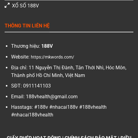
XỔ SỐ 188V
THÔNG TIN LIÊN HỆ
Thương hiệu:
188V
Website:
https://mkwords.com/
Địa chỉ: 11 Nguyễn Thị Đành, Tân Thới Nhì, Hóc Môn,
Thành phố Hồ Chí Minh, Việt Nam
SĐT: 0911141103
Email:
188vhealth@gmail.com
Hasstags: #188v #nhacai188v #188vhealth
#nhacai188vhealth