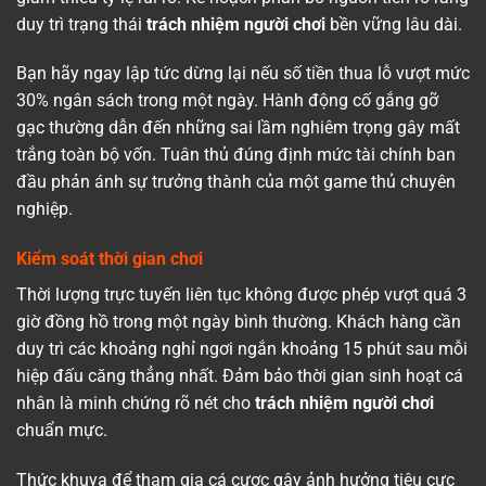
duy trì trạng thái
trách nhiệm người chơi
bền vững lâu dài.
Bạn hãy ngay lập tức dừng lại nếu số tiền thua lỗ vượt mức
30% ngân sách trong một ngày. Hành động cố gắng gỡ
gạc thường dẫn đến những sai lầm nghiêm trọng gây mất
trắng toàn bộ vốn. Tuân thủ đúng định mức tài chính ban
đầu phản ánh sự trưởng thành của một game thủ chuyên
nghiệp.
Kiểm soát thời gian chơi
Thời lượng trực tuyến liên tục không được phép vượt quá 3
giờ đồng hồ trong một ngày bình thường. Khách hàng cần
duy trì các khoảng nghỉ ngơi ngắn khoảng 15 phút sau mỗi
hiệp đấu căng thẳng nhất. Đảm bảo thời gian sinh hoạt cá
nhân là minh chứng rõ nét cho
trách nhiệm người chơi
chuẩn mực.
Thức khuya để tham gia cá cược gây ảnh hưởng tiêu cực