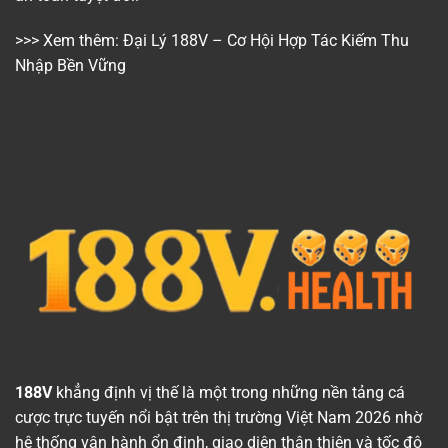
>>> Xem thêm:
Đại Lý 188V
– Cơ Hội Hợp Tác Kiếm Thu
Nhập Bền Vững
188V
khẳng định vị thế là một trong những nền tảng cá
cược trực tuyến nổi bật trên thị trường Việt Nam 2026 nhờ
hệ thống vận hành ổn định, giao diện thân thiện và tốc độ