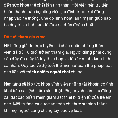
đến sức khỏe thể chất lẫn tinh thần. Hội viên nên ưu tiên
hoàn thành toàn bộ công việc gia đình trước khi đăng
nhập vào hệ thống. Chế độ sinh hoạt lành mạnh giúp não
bộ duy trì sự tỉnh táo để đưa ra phán đoán chuẩn.
Độ tuổi tham gia cược
Hệ thống giải trí trực tuyến chỉ chấp nhận những thành
viên đã đủ 18 tuổi trở lên tham gia. Người dùng phải cung
cấp đầy đủ giấy tờ tùy thân hợp lệ để xác minh danh tính
cá nhân. Quy tắc về độ tuổi thể hiện sự tuân thủ pháp luật
gắn liền với
trách nhiệm người chơi
chung.
Nền tảng sẽ lập tức khóa vĩnh viễn những tài khoản cố tình
khai báo sai lệch năm sinh thật. Phụ huynh cần chủ động
cài đặt các phần mềm giám sát thiết bị điện tử của trẻ em
nhỏ. Môi trường cá cược an toàn chỉ thực sự hình thành
khi mọi người cùng chung tay bảo vệ luật.