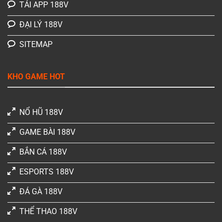
TẢI APP 188V
ĐẠI LÝ 188V
SITEMAP
KHO GAME HOT
NỔ HŨ 188V
GAME BÀI 188V
BẮN CÁ 188V
ESPORTS 188V
ĐÁ GÀ 188V
THỂ THAO 188V