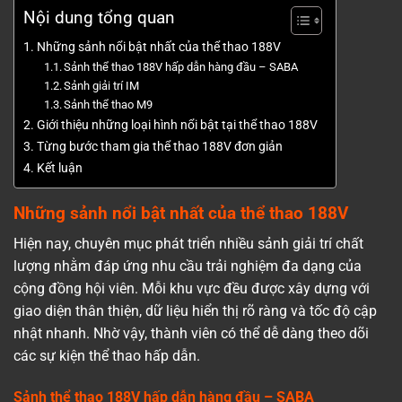
Nội dung tổng quan
Những sảnh nổi bật nhất của thể thao 188V
Sảnh thể thao 188V hấp dẫn hàng đầu – SABA
Sảnh giải trí IM
Sảnh thể thao M9
Giới thiệu những loại hình nổi bật tại thể thao 188V
Từng bước tham gia thể thao 188V đơn giản
Kết luận
Những sảnh nổi bật nhất của thể thao 188V
Hiện nay, chuyên mục phát triển nhiều sảnh giải trí chất
lượng nhằm đáp ứng nhu cầu trải nghiệm đa dạng của
cộng đồng hội viên. Mỗi khu vực đều được xây dựng với
giao diện thân thiện, dữ liệu hiển thị rõ ràng và tốc độ cập
nhật nhanh. Nhờ vậy, thành viên có thể dễ dàng theo dõi
các sự kiện thể thao hấp dẫn.
Sảnh thể thao 188V hấp dẫn hàng đầu – SABA