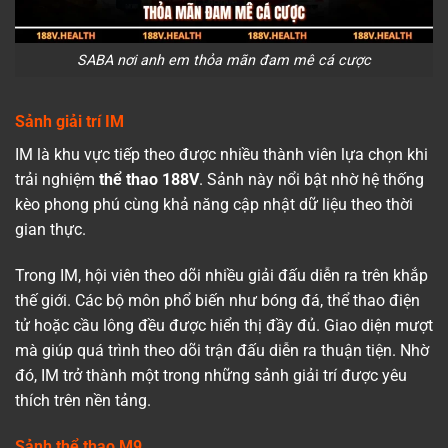
SABA nơi anh em thỏa mãn đam mê cá cược
Sảnh giải trí IM
IM là khu vực tiếp theo được nhiều thành viên lựa chọn khi
trải nghiệm
thể thao 188V
. Sảnh này nổi bật nhờ hệ thống
kèo phong phú cùng khả năng cập nhật dữ liệu theo thời
gian thực.
Trong IM, hội viên theo dõi nhiều giải đấu diễn ra trên khắp
thế giới. Các bộ môn phổ biến như bóng đá, thể thao điện
tử hoặc cầu lông đều được hiển thị đầy đủ. Giao diện mượt
mà giúp quá trình theo dõi trận đấu diễn ra thuận tiện. Nhờ
đó, IM trở thành một trong những sảnh giải trí được yêu
thích trên nền tảng.
Sảnh thể thao M9