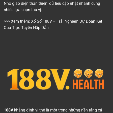
Nhờ giao diện thân thiện, dữ liệu cập nhật nhanh cùng
nhiều lựa chọn thú vị.
>>> Xem thêm:
Xổ Số 188V
– Trải Nghiệm Dự Đoán Kết
Quả Trực Tuyến Hấp Dẫn
188V
khẳng định vị thế là một trong những nền tảng cá