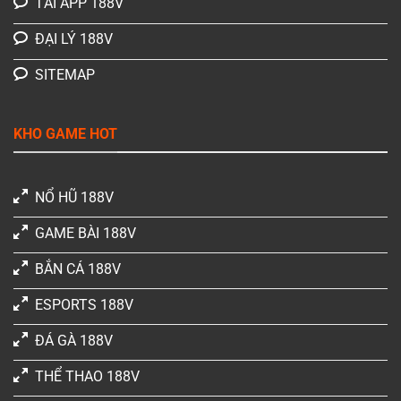
TẢI APP 188V
ĐẠI LÝ 188V
SITEMAP
KHO GAME HOT
NỔ HŨ 188V
GAME BÀI 188V
BẮN CÁ 188V
ESPORTS 188V
ĐÁ GÀ 188V
THỂ THAO 188V