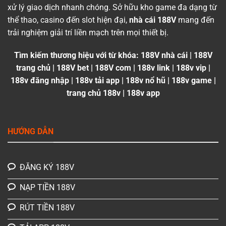
xử lý giao dịch nhanh chóng. Sở hữu kho game đa dạng từ
thể thao, casino đến slot hiện đại,
nhà cái 188V
mang đến
trải nghiệm giải trí liền mạch trên mọi thiết bị.
Tìm kiếm thương hiệu với từ khóa: 188V nhà cái | 188V
trang chủ | 188V bet | 188V com | 188v link | 188v vip |
188v đăng nhập | 188v tải app | 188v nổ hũ | 188v game |
trang chủ 188v | 188v app
HƯỚNG DẪN
ĐĂNG KÝ 188V
NẠP TIỀN 188V
RÚT TIỀN 188V