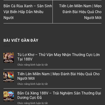
Bắn Cá Rùa Xanh – Săn Sinh
Tiến Lên Miền Nam | Mẹo
Vật Biển Hấp Dẫn Nhiều
Đánh Bài Hiệu Quả Cho
Người
Người Mới
BÀI VIẾT GẦN ĐÂY
Tú Lơ Khơ – Thử Vận May Nhận Thưởng Cực Lớn
Tại 188V
ở
Chức năng bình luận bị tắt
Tú
Lơ
Tiến Lên Miền Nam | Mẹo Đánh Bài Hiệu Quả Cho
Khơ
Người Mới
–
ở
Chức năng bình luận bị tắt
Thử
Tiến
Vận
Lên
Bắn Cá Xèng 188V – Trải Nghiệm Săn Thưởng Đại
May
Miền
Nhận
Dương Cực Đã
Nam
Thưởng
ở
Chức năng bình luận bị tắt
|
Cực