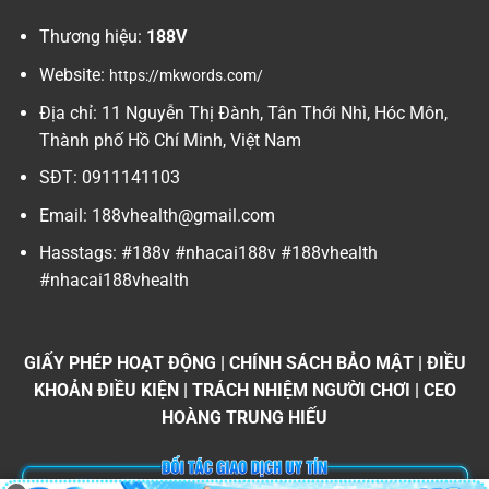
Thương hiệu:
188V
Website:
https://mkwords.com/
Địa chỉ: 11 Nguyễn Thị Đành, Tân Thới Nhì, Hóc Môn,
Thành phố Hồ Chí Minh, Việt Nam
SĐT: 0911141103
Email:
188vhealth@gmail.com
Hasstags: #188v #nhacai188v #188vhealth
#nhacai188vhealth
GIẤY PHÉP HOẠT ĐỘNG
|
CHÍNH SÁCH BẢO MẬT
|
ĐIỀU
KHOẢN ĐIỀU KIỆN
|
TRÁCH NHIỆM NGƯỜI CHƠI
|
CEO
HOÀNG TRUNG HIẾU