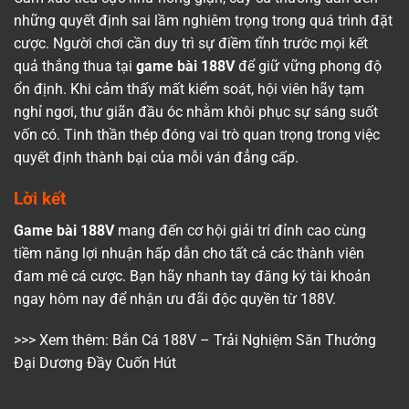
những quyết định sai lầm nghiêm trọng trong quá trình đặt
cược. Người chơi cần duy trì sự điềm tĩnh trước mọi kết
quả thắng thua tại
game bài 188V
để giữ vững phong độ
ổn định. Khi cảm thấy mất kiểm soát, hội viên hãy tạm
nghỉ ngơi, thư giãn đầu óc nhằm khôi phục sự sáng suốt
vốn có. Tinh thần thép đóng vai trò quan trọng trong việc
quyết định thành bại của mỗi ván đẳng cấp.
Lời kết
Game bài 188V
mang đến cơ hội giải trí đỉnh cao cùng
tiềm năng lợi nhuận hấp dẫn cho tất cả các thành viên
đam mê cá cược. Bạn hãy nhanh tay đăng ký tài khoản
ngay hôm nay để nhận ưu đãi độc quyền từ 188V.
>>> Xem thêm:
Bắn Cá 188V
– Trải Nghiệm Săn Thưởng
Đại Dương Đầy Cuốn Hút