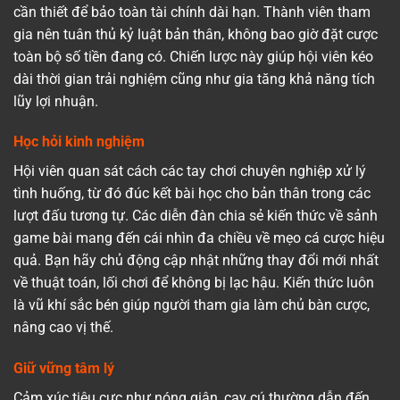
cần thiết để bảo toàn tài chính dài hạn. Thành viên tham
gia nên tuân thủ kỷ luật bản thân, không bao giờ đặt cược
toàn bộ số tiền đang có. Chiến lược này giúp hội viên kéo
dài thời gian trải nghiệm cũng như gia tăng khả năng tích
lũy lợi nhuận.
Học hỏi kinh nghiệm
Hội viên quan sát cách các tay chơi chuyên nghiệp xử lý
tình huống, từ đó đúc kết bài học cho bản thân trong các
lượt đấu tương tự. Các diễn đàn chia sẻ kiến thức về sảnh
game bài mang đến cái nhìn đa chiều về mẹo cá cược hiệu
quả. Bạn hãy chủ động cập nhật những thay đổi mới nhất
về thuật toán, lối chơi để không bị lạc hậu. Kiến thức luôn
là vũ khí sắc bén giúp người tham gia làm chủ bàn cược,
nâng cao vị thế.
Giữ vững tâm lý
Cảm xúc tiêu cực như nóng giận, cay cú thường dẫn đến