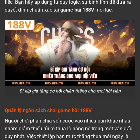
tiếc. Bạn hãy áp dụng tư duy logic, sự bình tĩnh để đưa ra
quyết định chuẩn xác tại
game bài 188V
mọi lúc.
Bí kíp gia tăng cơ hội chiến thắng cho mọi hội viên
Quản lý ngân sách chơi game bài 188V
Người chơi phân chia vốn cược vào nhiều bàn khác nhau
nhằm giảm thiểu rủi ro thua lỗ nặng nề trong một ván đấu
duy nhất. Việc thiết lập hạn mức thắng thua mỗi ngày là