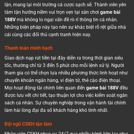
lận, mang lại môi trường cá cược sạch sẽ. Thành viên yên
tâm tận hưởng niềm vui trọn vẹn tại sân chơi
game bài
188V
mà không lo ngại vấn đề rò rỉ thông tin cá nhân.
Những biện pháp này tạo nên sự khác biệt rõ rệt giữa nhà
cái cùng các đối thủ cạnh tranh hiện nay.
Thanh toán minh bạch
Giao dịch nạp rút tiền tại đây diễn ra trong thời gian siêu
tốc, thường chỉ từ 3 đến 5 phút cho mỗi lệnh xử lý. Người
tham gia có thể chọn lựa nhiều phương thức linh hoạt như
chuyển khoản ngân hàng, ví điện tử, thẻ cào điện thoại.
Mọi hoạt động tài chính liên quan đến
game bài 188V
đều
được lưu vết chi tiết, tạo thuận lợi cho việc kiểm soát ngân
sách cá nhân. Sự chuyên nghiệp trong vận hành tài chính
làm hài lòng đại đa số khách hàng khó tính nhất.
Đội ngũ CSKH tận tâm
Nhân viên CSKH phục vụ 24/7 qua nhiều kênh liên lạc như