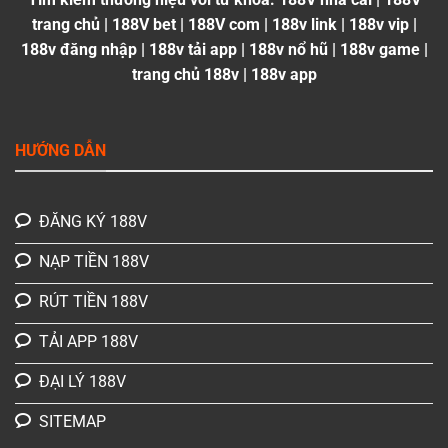
trang chủ | 188V bet | 188V com | 188v link | 188v vip |
188v đăng nhập | 188v tải app | 188v nổ hũ | 188v game |
trang chủ 188v | 188v app
HƯỚNG DẪN
ĐĂNG KÝ 188V
NẠP TIỀN 188V
RÚT TIỀN 188V
TẢI APP 188V
ĐẠI LÝ 188V
SITEMAP